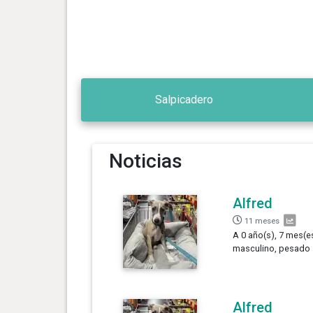
Salpicadero
Noticias
Alfred
11 meses
A 0 año(s), 7 mes(es
masculino, pesado 
Alfred