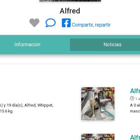
Alfred
Compartir, repartir
Información
Noticias
Alf
1 
) y 19 día(s), Alfred, Whippet,
A 0 a
15.6 kg.
mascu
Alf