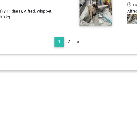
1 
) y 11 día(s), Alfred, Whippet,
Alfre
.3 kg.
Next
1
2
»