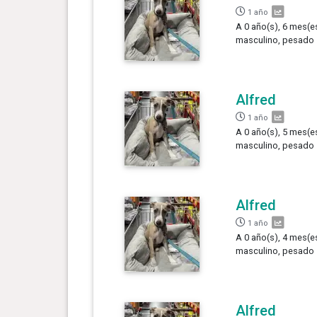
1 año
A 0 año(s), 6 mes(es
masculino, pesado 
Alfred
1 año
A 0 año(s), 5 mes(es
masculino, pesado 
Alfred
1 año
A 0 año(s), 4 mes(es
masculino, pesado 
Alfred