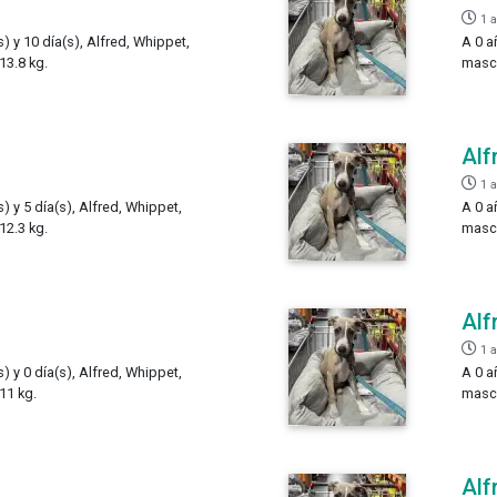
1 
) y 10 día(s), Alfred, Whippet,
A 0 a
13.8 kg.
mascu
Alf
1 
) y 5 día(s), Alfred, Whippet,
A 0 a
12.3 kg.
mascu
Alf
1 
) y 0 día(s), Alfred, Whippet,
A 0 a
11 kg.
mascu
Alf