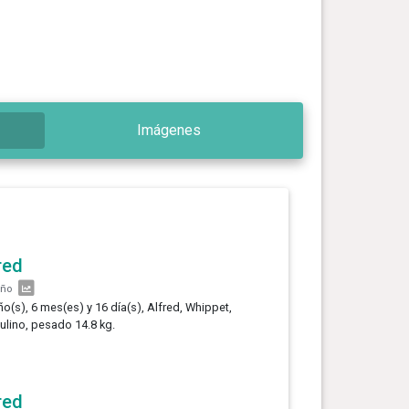
Imágenes
red
año
ño(s), 6 mes(es) y 16 día(s), Alfred, Whippet,
lino, pesado 14.8 kg.
red