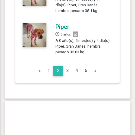
día(s), Piper, Gran Danés,
hembra, pesado 38.1 kg.
Piper
5 años
A 0 año(s), 5 mes(es) y 4 día(s),
Piper, Gran Danés, hembra,
pesado 35.83 kg.
Previous
Next
«
1
2
3
4
5
»