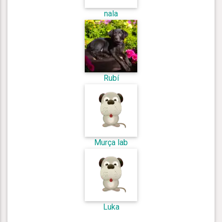
nala
Rubí
Murça lab
Luka