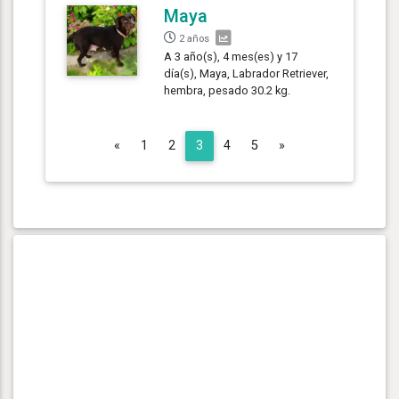
Maya
2 años
A 3 año(s), 4 mes(es) y 17
día(s), Maya, Labrador Retriever,
hembra, pesado 30.2 kg.
Previous
Next
«
1
2
3
4
5
»