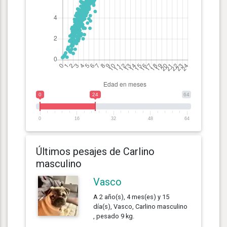
0
24
64
0
16
32
48
64
Últimos pesajes de Carlino
masculino
Vasco
A 2 año(s), 4 mes(es) y 15
día(s), Vasco, Carlino masculino
, pesado 9 kg.