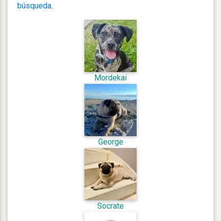
búsqueda
.
Mordekai
George
Socrate