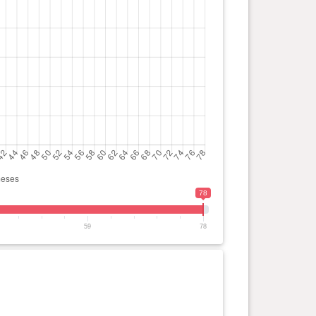
78
59
78