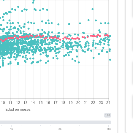
118
59
89
118