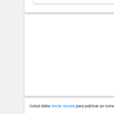
3 año(s), 3 mes(es) y 28 día(s)
19.2 kg
3 año(s), 2 mes(es) y 24 día(s)
19.3 kg
3 año(s), 0 mes(es) y 25 día(s)
19.2 kg
2 año(s), 11 mes(es) y 30
19.2 kg
día(s)
2 año(s), 11 mes(es) y 15
19.2 kg
día(s)
2 año(s), 10 mes(es) y 25
19.2 kg
día(s)
2 año(s), 10 mes(es) y 18
19 kg
Usted debe
iniciar sesión
para publicar un come
día(s)