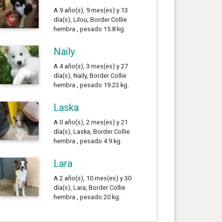
A 9 año(s), 9 mes(es) y 13
día(s), Lilou, Border Collie
hembra , pesado 15.8 kg.
Naïly
A 4 año(s), 3 mes(es) y 27
día(s), Naïly, Border Collie
hembra , pesado 19.23 kg.
Laska
A 0 año(s), 2 mes(es) y 21
día(s), Laska, Border Collie
hembra , pesado 4.9 kg.
Lara
A 2 año(s), 10 mes(es) y 30
día(s), Lara, Border Collie
hembra , pesado 20 kg.