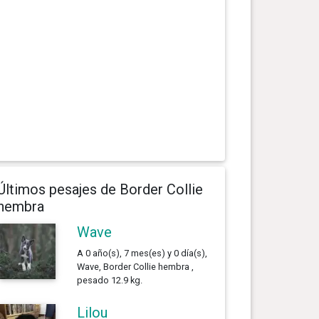
Últimos pesajes de Border Collie
hembra
Wave
A 0 año(s), 7 mes(es) y 0 día(s),
Wave, Border Collie hembra ,
pesado 12.9 kg.
Lilou