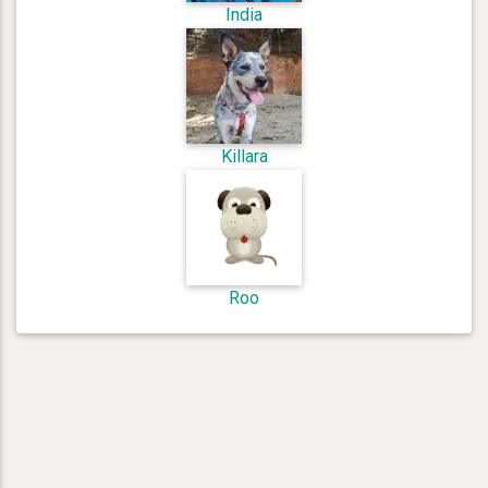
India
Killara
Roo