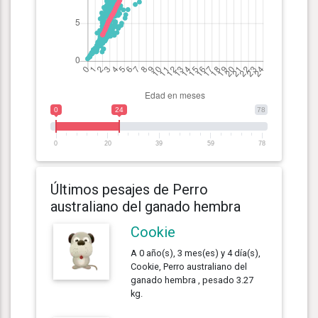
0
24
78
0
20
39
59
78
Últimos pesajes de Perro
australiano del ganado hembra
Cookie
A 0 año(s), 3 mes(es) y 4 día(s),
Cookie, Perro australiano del
ganado hembra , pesado 3.27
kg.