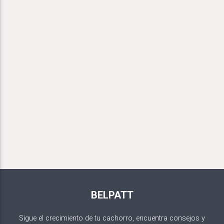
BELPATT
Sigue el crecimiento de tu cachorro, encuentra consejos y