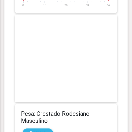
0
13
26
39
52
Pesa: Crestado Rodesiano -
Masculino