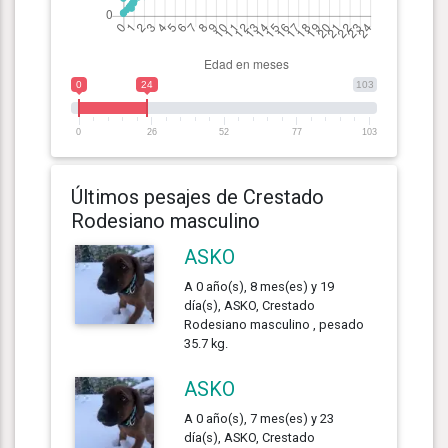
0
24
103
0
26
52
77
103
Últimos pesajes de Crestado
Rodesiano masculino
ASKO
A 0 año(s), 8 mes(es) y 19
día(s), ASKO, Crestado
Rodesiano masculino , pesado
35.7 kg.
ASKO
A 0 año(s), 7 mes(es) y 23
día(s), ASKO, Crestado