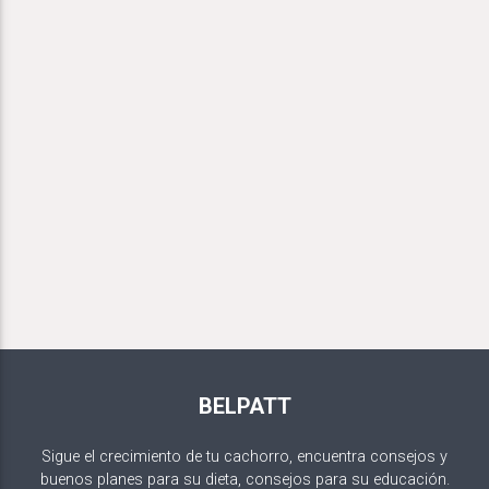
BELPATT
Sigue el crecimiento de tu cachorro, encuentra consejos y
buenos planes para su dieta, consejos para su educación.