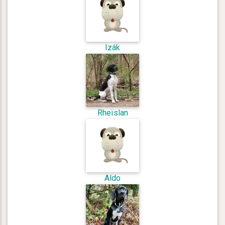
Izák
Rheïslan
Aldo