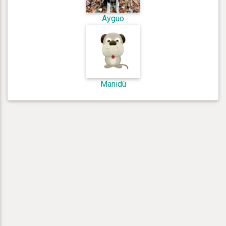
Ayguo
Manidù