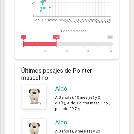
0
24
64
0
16
32
48
64
Últimos pesajes de Pointer
masculino
Aldo
A 0 año(s), 10 mes(es) y 0
día(s), Aldo, Pointer masculino ,
pesado 29.7 kg.
Aldo
A 0 año(s), 9 mes(es) y 20