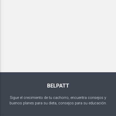
BELPATT
Sigue el crecimiento de tu cachorro, encuentra consejos y
buenos planes para su dieta, consejos para su educación.