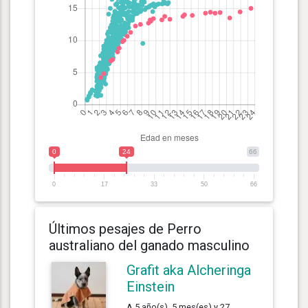
0
24
66
0
17
33
50
66
Últimos pesajes de Perro
australiano del ganado masculino
Grafit aka Alcheringa
Einstein
A 5 año(s), 5 mes(es) y 27