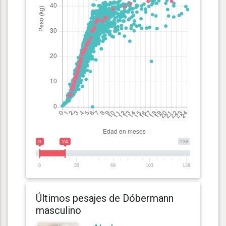
0
24
138
0
35
69
103
138
Últimos pesajes de Dóbermann
masculino