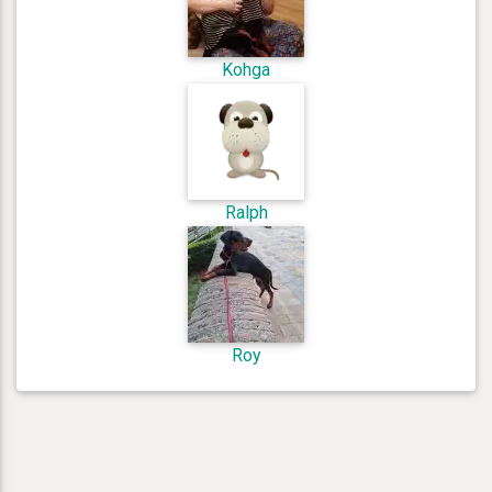
Kohga
Ralph
Roy