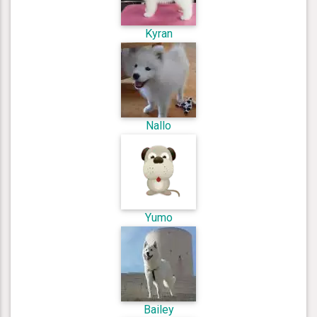
Kyran
Nallo
Yumo
Bailey