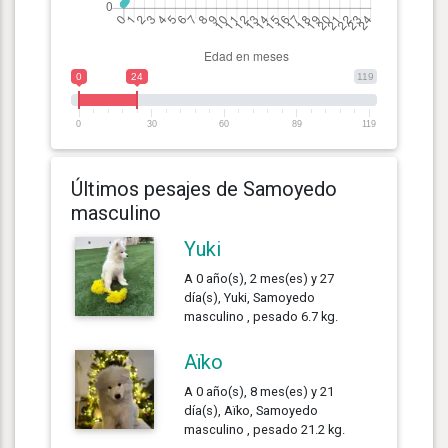
0
24
119
0
30
60
89
119
Últimos pesajes de Samoyedo
masculino
Yuki
A 0 año(s), 2 mes(es) y 27
día(s), Yuki, Samoyedo
masculino , pesado 6.7 kg.
Aïko
A 0 año(s), 8 mes(es) y 21
día(s), Aïko, Samoyedo
masculino , pesado 21.2 kg.