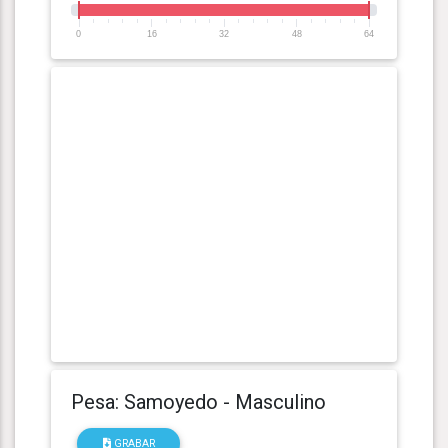
0
16
32
48
64
Pesa: Samoyedo - Masculino
GRABAR