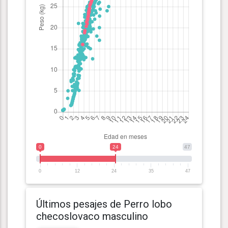
0
24
47
0
12
24
35
47
Últimos pesajes de Perro lobo
checoslovaco masculino