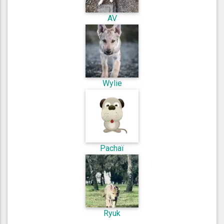
AV
Wylie
Pachaï
Ryuk