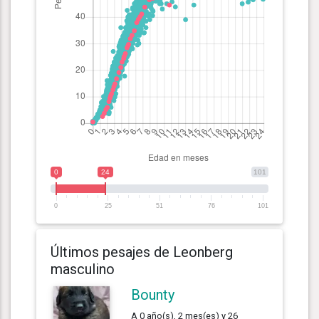
0
24
101
0
25
51
76
101
Últimos pesajes de Leonberg
masculino
Bounty
A 0 año(s), 2 mes(es) y 26