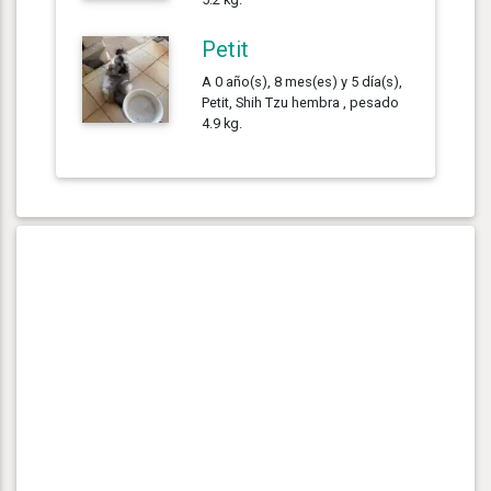
Petit
A 0 año(s), 8 mes(es) y 5 día(s),
Petit, Shih Tzu hembra , pesado
4.9 kg.