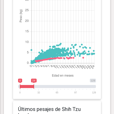
0
24
129
0
32
65
97
129
Últimos pesajes de Shih Tzu