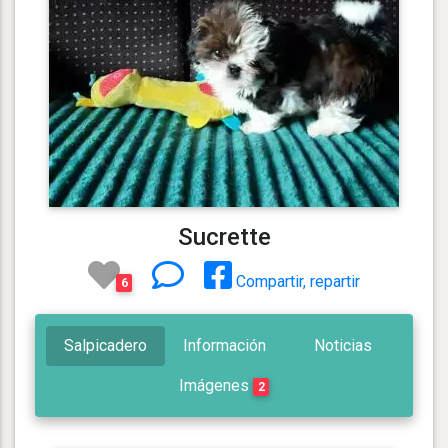
Sucrette
Compartir, repartir
6
Salpicadero
Información
Noticias
Imágenes
2