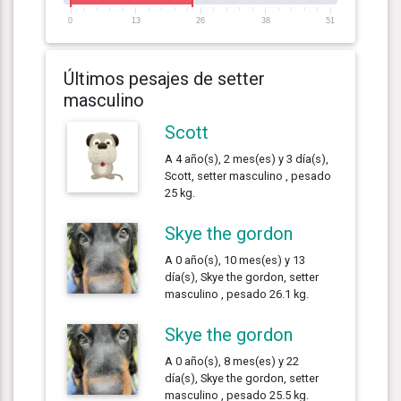
0
13
26
38
51
Últimos pesajes de setter
masculino
Scott
A 4 año(s), 2 mes(es) y 3 día(s),
Scott, setter masculino , pesado
25 kg.
Skye the gordon
A 0 año(s), 10 mes(es) y 13
día(s), Skye the gordon, setter
masculino , pesado 26.1 kg.
Skye the gordon
A 0 año(s), 8 mes(es) y 22
día(s), Skye the gordon, setter
masculino , pesado 25.5 kg.