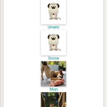
Umami
Socoa
Muzi