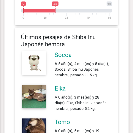
0
24
65
0
16
33
49
65
Últimos pesajes de Shiba Inu
Japonés hembra
Socoa
A 5 año(s), 4 mes(es) y 8 día(s),
Socoa, Shiba Inu Japonés
hembra , pesado 11.5 kg.
Eika
A 0 año(s), 3 mes(es) y 28
día(s), Eika, Shiba Inu Japonés
hembra , pesado 5.2 kg.
Tomo
A 0 año(s), 5 mes(es) y 19