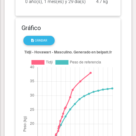
0 año(s), 1 mes(es) y 29 día(s)
4.7 kg
Gráfico
GRABAR