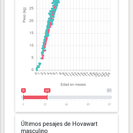
0
24
87
0
22
44
65
87
Últimos pesajes de Hovawart
masculino