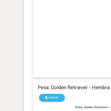
0 año(s), 6 mes(es) y 14 día(s)
23.7 kg
0 año(s), 5 mes(es) y 26 día(s)
21.9 kg
0 año(s), 5 mes(es) y 12 día(s)
20.7 kg
0 año(s), 4 mes(es) y 28 día(s)
18.7 kg
0 año(s), 3 mes(es) y 23 día(s)
13.8 kg
0 año(s), 2 mes(es) y 24 día(s)
9.2 kg
Pesa: Golden Retriever - Hembra
GRABAR