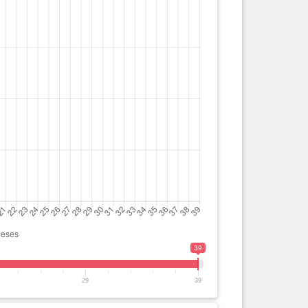
39
29
39