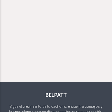
BELPATT
Sigue el crecimiento de tu cachorro, encuentra consejos y
buenos planes para su dieta, consejos para su educación.