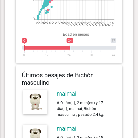
0
24
47
0
12
24
35
47
Últimos pesajes de Bichón
masculino
maimai
A 0 año(s), 2 mes(es) y 17
día(s), maimai, Bichón
masculino , pesado 2.4 kg.
maimai
A 0 año(s), 2 mes(es) y 15