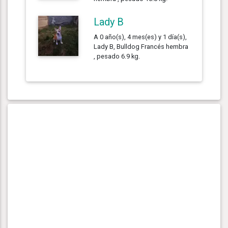
Lady B
A 0 año(s), 4 mes(es) y 1 día(s),
Lady B, Bulldog Francés hembra
, pesado 6.9 kg.