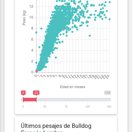
0
24
158
0
40
79
119
158
Últimos pesajes de Bulldog