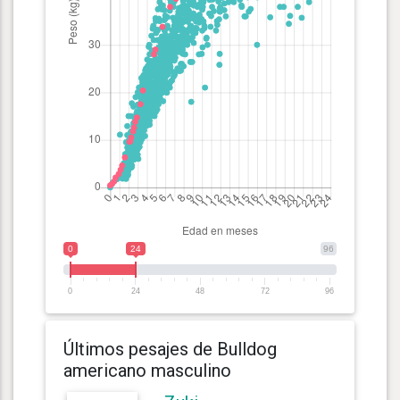
0
24
96
0
24
48
72
96
Últimos pesajes de Bulldog
americano masculino