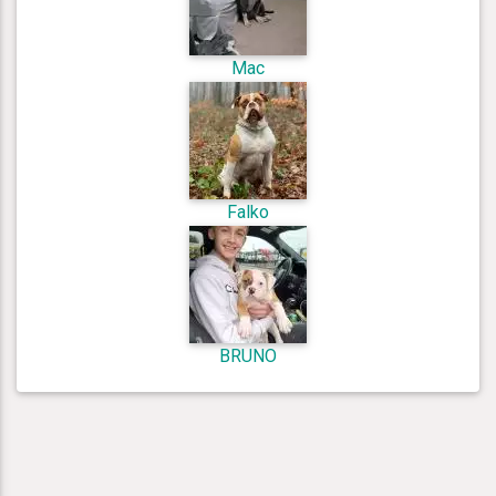
Mac
Falko
BRUNO