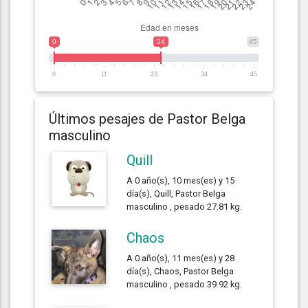
0
24
45
0
11
23
34
45
Últimos pesajes de Pastor Belga
masculino
Quill
A 0 año(s), 10 mes(es) y 15
día(s), Quill, Pastor Belga
masculino , pesado 27.81 kg.
Chaos
A 0 año(s), 11 mes(es) y 28
día(s), Chaos, Pastor Belga
masculino , pesado 39.92 kg.