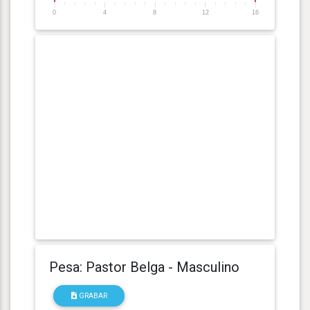
0
4
8
12
16
Pesa: Pastor Belga - Masculino
GRABAR