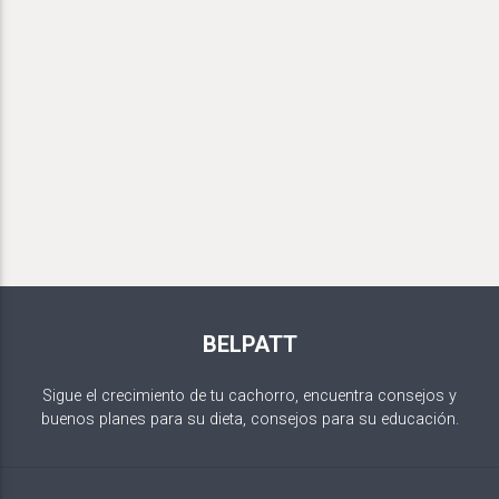
BELPATT
Sigue el crecimiento de tu cachorro, encuentra consejos y
buenos planes para su dieta, consejos para su educación.