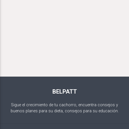
BELPATT
Sigue el crecimiento de tu cachorro, encuentra consejos y
buenos planes para su dieta, consejos para su educación.