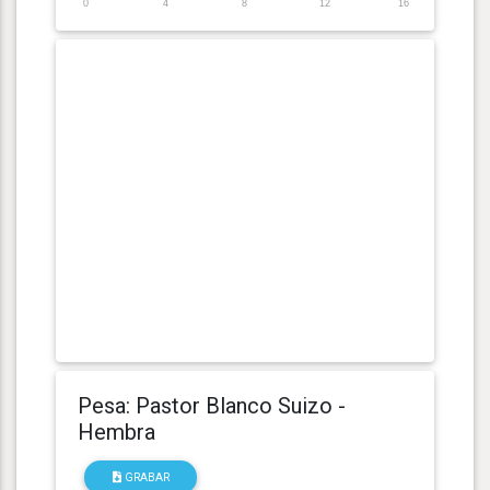
0
4
8
12
16
Pesa: Pastor Blanco Suizo -
Hembra
GRABAR