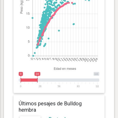
0
24
111
0
28
56
83
111
Últimos pesajes de Bulldog
hembra