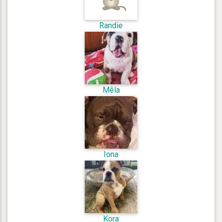
Randie
Mêla
Iona
Kora