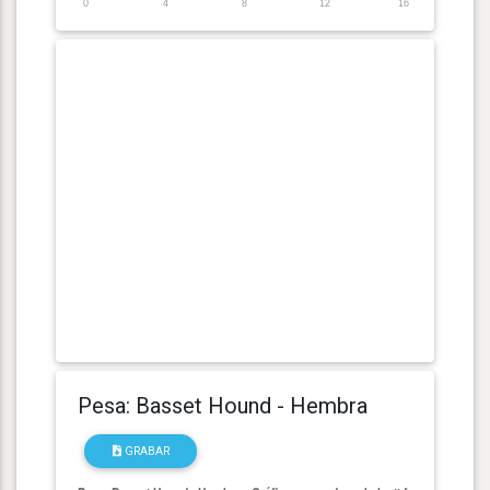
0
4
8
12
16
Pesa: Basset Hound - Hembra
GRABAR