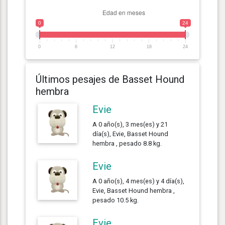
0
24
0
6
12
18
24
Últimos pesajes de Basset Hound
hembra
Evie
A 0 año(s), 3 mes(es) y 21
día(s), Evie, Basset Hound
hembra , pesado 8.8 kg.
Evie
A 0 año(s), 4 mes(es) y 4 día(s),
Evie, Basset Hound hembra ,
pesado 10.5 kg.
Evie