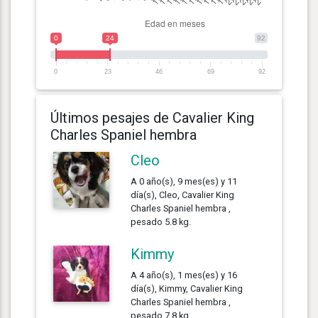
0
24
92
0
23
46
69
92
Últimos pesajes de Cavalier King
Charles Spaniel hembra
Cleo
A 0 año(s), 9 mes(es) y 11
día(s), Cleo, Cavalier King
Charles Spaniel hembra ,
pesado 5.8 kg.
Kimmy
A 4 año(s), 1 mes(es) y 16
día(s), Kimmy, Cavalier King
Charles Spaniel hembra ,
pesado 7.8 kg.