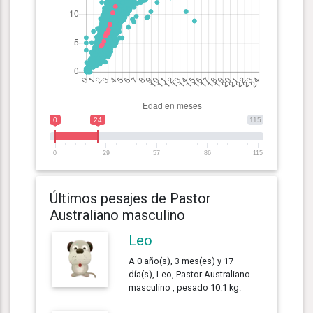
0
24
115
0
29
57
86
115
Últimos pesajes de Pastor
Australiano masculino
Leo
A 0 año(s), 3 mes(es) y 17
día(s), Leo, Pastor Australiano
masculino , pesado 10.1 kg.