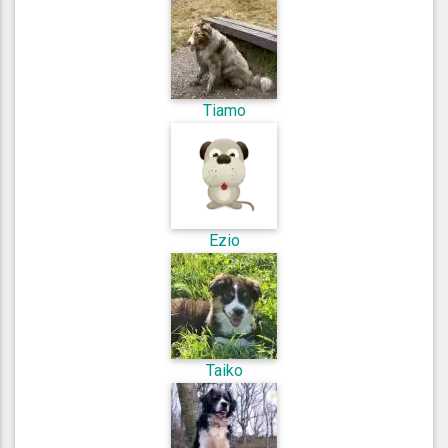
Tiamo
Ezio
Taiko