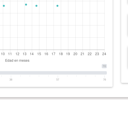
76
38
57
76