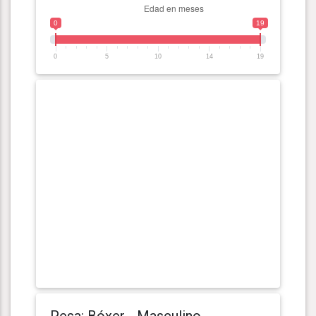
0
19
0
5
10
14
19
Pesa: Bóxer - Masculino