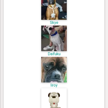
Skye
Daifuku
liroy