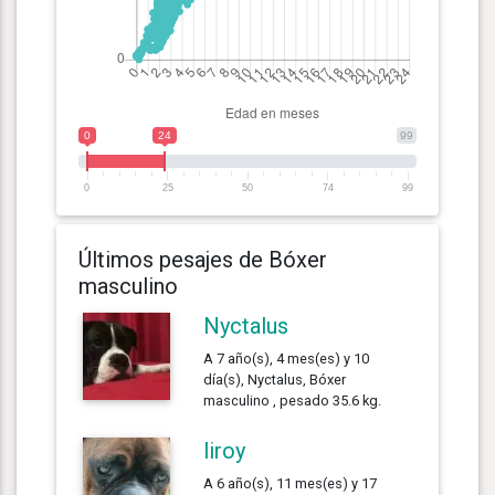
0
24
99
0
25
50
74
99
Últimos pesajes de Bóxer
masculino
Nyctalus
A 7 año(s), 4 mes(es) y 10
día(s), Nyctalus, Bóxer
masculino , pesado 35.6 kg.
liroy
A 6 año(s), 11 mes(es) y 17