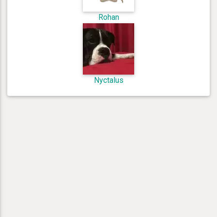
Rohan
Nyctalus