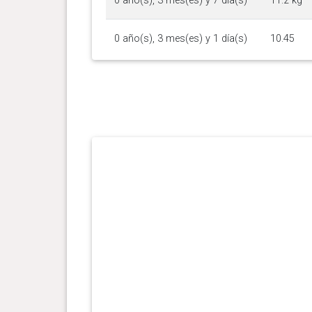
0 año(s), 3 mes(es) y 7 día(s)
11.2 kg
0 año(s), 3 mes(es) y 1 día(s)
10.45
kg
0 año(s), 2 mes(es) y 26 día(s)
9.2 kg