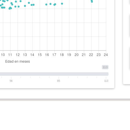
113
56
85
113