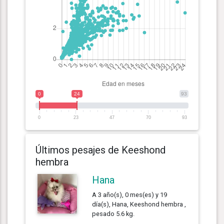
0
24
93
0
23
47
70
93
Últimos pesajes de Keeshond
hembra
Hana
A 3 año(s), 0 mes(es) y 19
día(s), Hana, Keeshond hembra ,
pesado 5.6 kg.