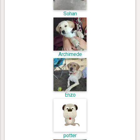
Sohan
Archimede
Enzo
potter