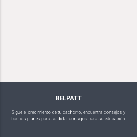
BELPATT
Sigue el crecimiento de tu cachorro, encuentra consejos y
buenos planes para su dieta, consejos para su educación.