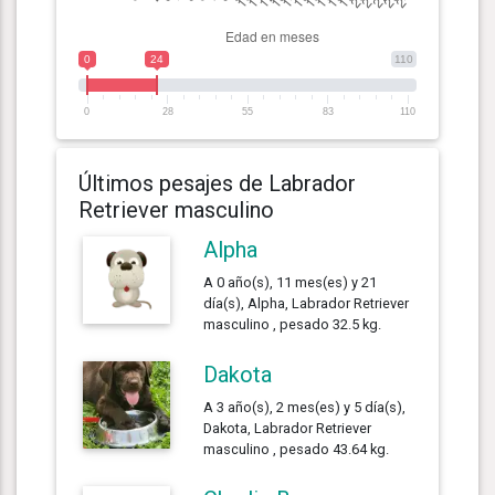
0
24
110
0
28
55
83
110
Últimos pesajes de Labrador
Retriever masculino
Alpha
A 0 año(s), 11 mes(es) y 21
día(s), Alpha, Labrador Retriever
masculino , pesado 32.5 kg.
Dakota
A 3 año(s), 2 mes(es) y 5 día(s),
Dakota, Labrador Retriever
masculino , pesado 43.64 kg.