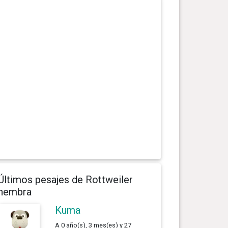
Últimos pesajes de Rottweiler
hembra
Kuma
A 0 año(s), 3 mes(es) y 27