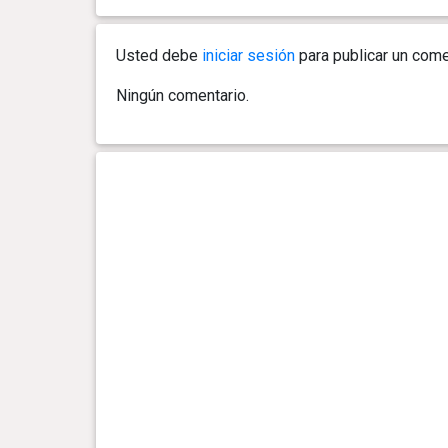
0 año(s), 5 mes(es) y 2 día(s)
25.4 kg
Usted debe
iniciar sesión
para publicar un come
0 año(s), 4 mes(es) y 25 día(s)
24.2 kg
Ningún comentario.
0 año(s), 4 mes(es) y 18 día(s)
22.8 kg
0 año(s), 4 mes(es) y 12 día(s)
21.6 kg
0 año(s), 4 mes(es) y 5 día(s)
21 kg
0 año(s), 4 mes(es) y 0 día(s)
19.6 kg
0 año(s), 3 mes(es) y 28 día(s)
19.2 kg
0 año(s), 3 mes(es) y 21 día(s)
18.5 kg