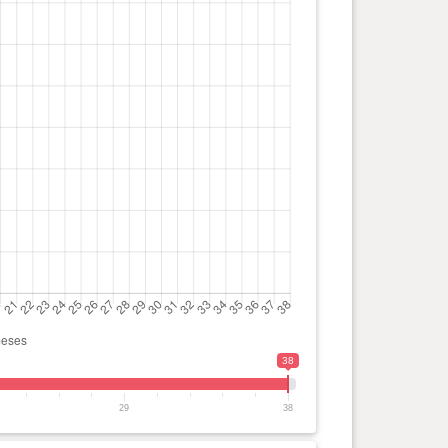
38
29
38