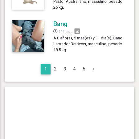
Pastor Australiano, masculino, pesado
26 kg.
Bang
14 horas
A 0 año(s), 5 mes(es) y 11 día(s), Bang,
Labrador Retriever, masculino, pesado
18.5 kg.
Next
1
2
3
4
5
»