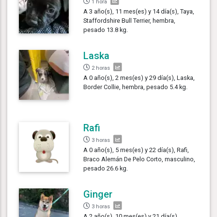
1 hora
A 3 año(s), 11 mes(es) y 14 día(s), Taya,
Staffordshire Bull Terrier, hembra,
pesado 13.8 kg.
Laska
2 horas
A 0 año(s), 2 mes(es) y 29 día(s), Laska,
Border Collie, hembra, pesado 5.4 kg.
Rafi
3 horas
A 0 año(s), 5 mes(es) y 22 día(s), Rafi,
Braco Alemán De Pelo Corto, masculino,
pesado 26.6 kg.
Ginger
3 horas
A 2 año(s), 10 mes(es) y 21 día(s),