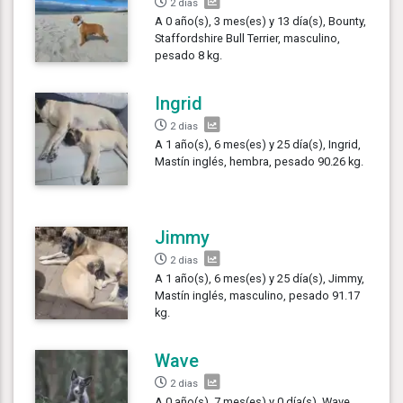
2 dias
A 0 año(s), 3 mes(es) y 13 día(s), Bounty,
Staffordshire Bull Terrier, masculino,
pesado 8 kg.
Ingrid
2 dias
A 1 año(s), 6 mes(es) y 25 día(s), Ingrid,
Mastín inglés, hembra, pesado 90.26 kg.
Jimmy
2 dias
A 1 año(s), 6 mes(es) y 25 día(s), Jimmy,
Mastín inglés, masculino, pesado 91.17
kg.
Wave
2 dias
A 0 año(s), 7 mes(es) y 0 día(s), Wave,