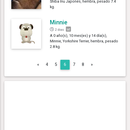
Shiba Inu Japonés, hembra, pesado 7.4
kg.
Minnie
2 dias
A 0 año(s), 10 mes(es) y 14 día(s),
Minnie, Yorkshire Terrier, hembra, pesado
2.8 kg.
Previous
Next
«
4
5
6
7
8
»