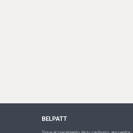
BELPATT
Sigue el crecimiento de tu cachorro, encuentra