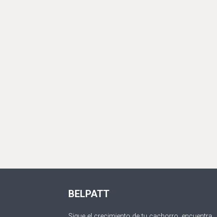
BELPATT
Sigue el crecimiento de tu cachorro, encuentra