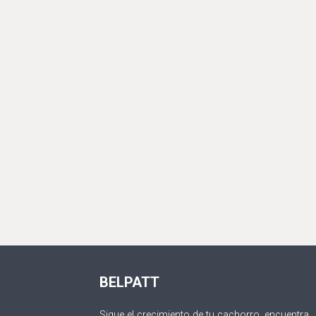
BELPATT
Sigue el crecimiento de tu cachorro, encuentra