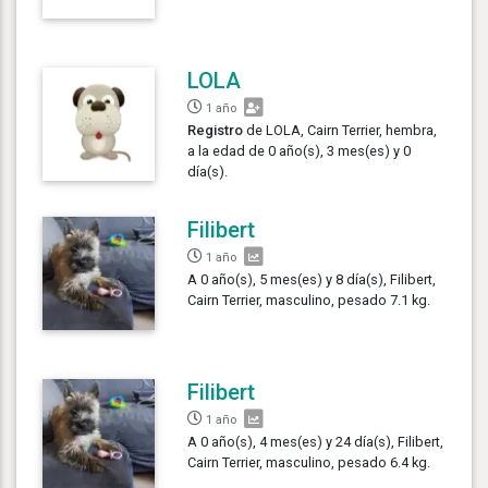
LOLA
1 año
Registro
de LOLA, Cairn Terrier, hembra,
a la edad de 0 año(s), 3 mes(es) y 0
día(s).
Filibert
1 año
A 0 año(s), 5 mes(es) y 8 día(s), Filibert,
Cairn Terrier, masculino, pesado 7.1 kg.
Filibert
1 año
A 0 año(s), 4 mes(es) y 24 día(s), Filibert,
Cairn Terrier, masculino, pesado 6.4 kg.