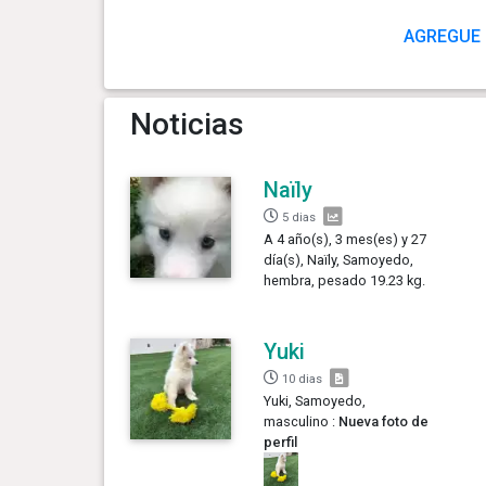
AGREGUE 
Noticias
Naïly
5 dias
A 4 año(s), 3 mes(es) y 27
día(s), Naïly, Samoyedo,
hembra, pesado 19.23 kg.
Yuki
10 dias
Yuki, Samoyedo,
masculino :
Nueva foto de
perfil