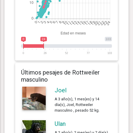
0
24
103
0
26
52
77
103
Últimos pesajes de Rottweiler
masculino
Joel
A 3 año(s), 1 mes(es) y 14
día(s), Joel, Rottweiler
masculino , pesado 52 kg.
Ulan
A 2 año(s), 2 mes(es) y 7 día(s),