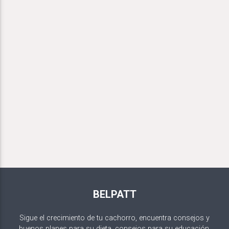
BELPATT
Sigue el crecimiento de tu cachorro, encuentra consejos y
buenos planes para su dieta, consejos para su educación.