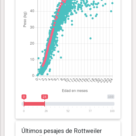
0
24
103
0
26
52
77
103
Últimos pesajes de Rottweiler