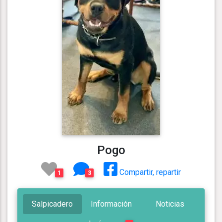
Pogo
Compartir, repartir
1
3
Salpicadero
Información
Noticias