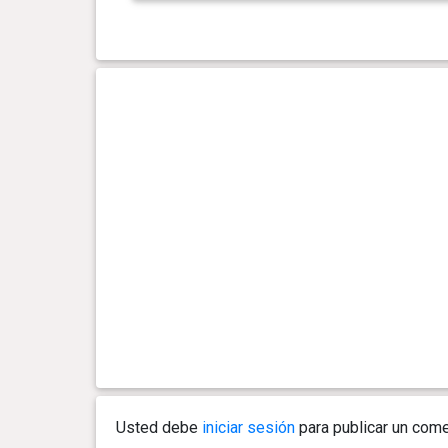
0 año(s), 6 mes(es) y 23 día(s)
11.7 kg
0 año(s), 6 mes(es) y 16 día(s)
11.52
kg
0 año(s), 6 mes(es) y 10 día(s)
11.16
kg
0 año(s), 6 mes(es) y 3 día(s)
10.8 kg
0 año(s), 5 mes(es) y 29 día(s)
10.43
kg
0 año(s), 5 mes(es) y 18 día(s)
9.98 kg
Usted debe
iniciar sesión
para publicar un come
0 año(s), 5 mes(es) y 12 día(s)
9.8 kg