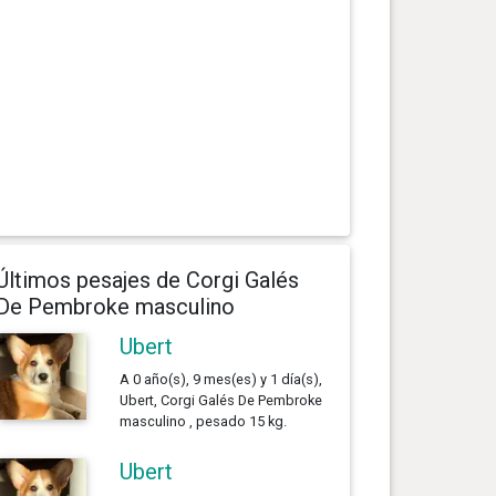
Últimos pesajes de Corgi Galés
De Pembroke masculino
Ubert
A 0 año(s), 9 mes(es) y 1 día(s),
Ubert, Corgi Galés De Pembroke
masculino , pesado 15 kg.
Ubert