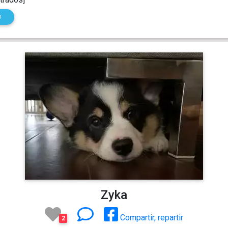
O
Zyka
Compartir, repartir
2