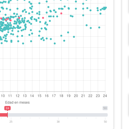
24
50
25
38
50