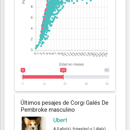
0
24
50
0
13
25
38
50
Últimos pesajes de Corgi Galés De
Pembroke masculino
Ubert
A 0 año(s), 9 mes(es) y 1 día(s),