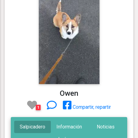
Owen
Compartir, repartir
1
Salpicadero
Información
Noticias