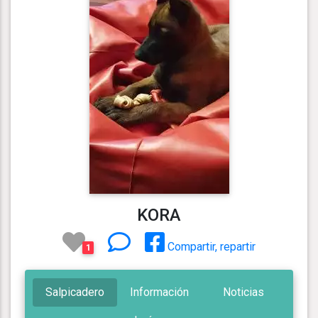
KORA
Compartir, repartir
1
Salpicadero
Información
Noticias