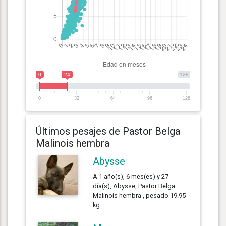
0
24
128
0
32
64
96
128
Últimos pesajes de Pastor Belga
Malinois hembra
Abysse
A 1 año(s), 6 mes(es) y 27
día(s), Abysse, Pastor Belga
Malinois hembra , pesado 19.95
kg.