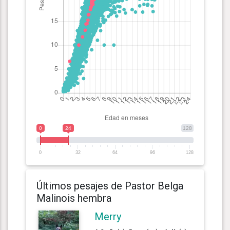
0
24
128
0
32
64
96
128
Últimos pesajes de Pastor Belga
Malinois hembra
Merry