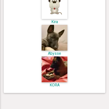
Kira
Abysse
KORA