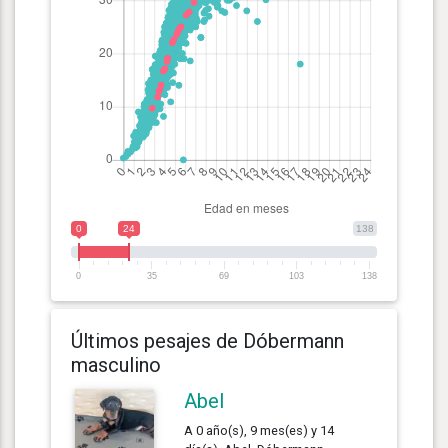
0
24
138
0
35
69
103
138
Últimos pesajes de Dóbermann
masculino
Abel
A 0 año(s), 9 mes(es) y 14