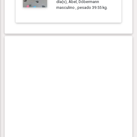
día(s), Abel, Dóbermann
masculino , pesado 39.55 kg.