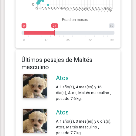
0
24
69
0
17
35
52
69
Últimos pesajes de Maltés
masculino
Atos
A 1 año(s), 4 mes(es) y 16
día(s), Atos, Maltés masculino ,
pesado 7.6 kg.
Atos
A 1 año(s), 3 mes(es) y 6 día(s),
Atos, Maltés masculino ,
pesado 7.7 kg.