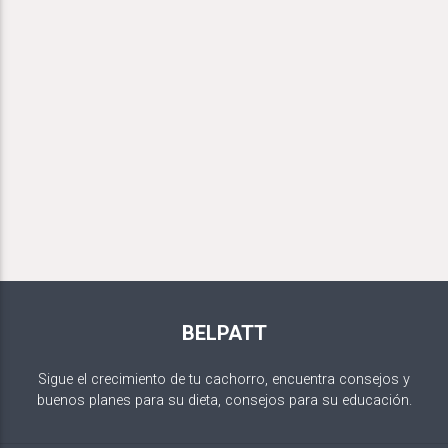
BELPATT
Sigue el crecimiento de tu cachorro, encuentra consejos y
buenos planes para su dieta, consejos para su educación.