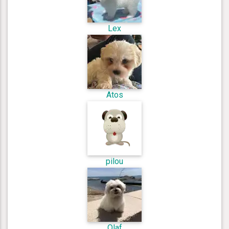
Lex
Atos
pilou
Olaf