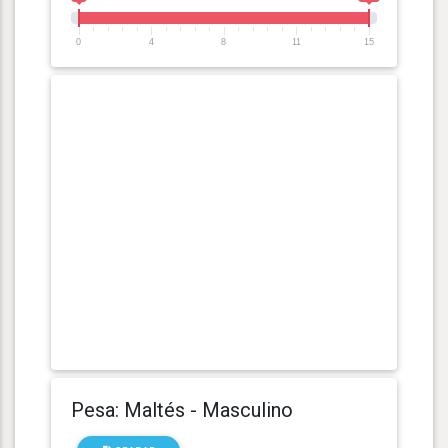
0
4
8
11
15
Pesa: Maltés - Masculino