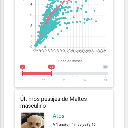
0
24
69
0
17
35
52
69
Últimos pesajes de Maltés
masculino
Atos
A 1 año(s), 4 mes(es) y 16