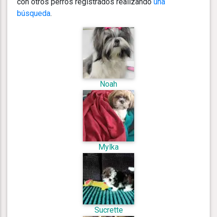
con otros perros registrados realizando
una
búsqueda
.
Noah
Mylka
Sucrette