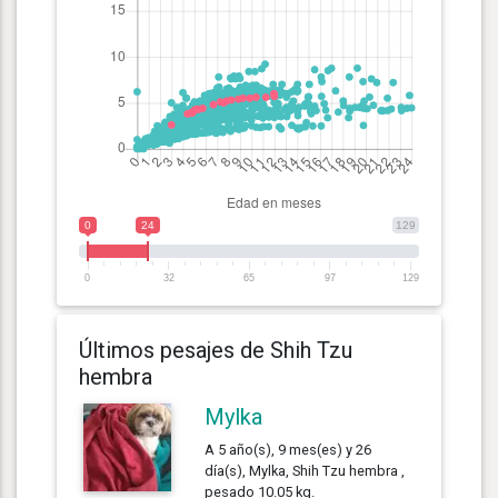
0
24
129
0
32
65
97
129
Últimos pesajes de Shih Tzu
hembra
Mylka
A 5 año(s), 9 mes(es) y 26
día(s), Mylka, Shih Tzu hembra ,
pesado 10.05 kg.